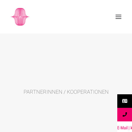
PARTNERINNEN / KOOPERATIONEN
aM-E
| li