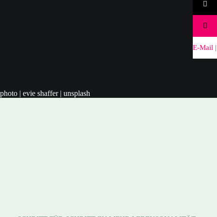
aM-E
| l
photo | evie shaffer | unsplash