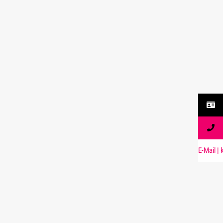
aM-E
| li